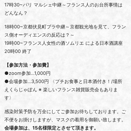
17時30~パリ マルシェ中継～フランス人のお台所事情は
どんなん？
18時00~京都伏見町ブラ中継～京都観光地を見て、フラン
ス側オーディエンスの反応は？～
19時00~フランス人女性の酒ソムリエ による日本酒講座
20時00 終了
【参加方法・参加費】
●zoom参加…1,000円
●会場参加…3,500円 〈プチお食事と日本酒付き！/場所
えくらじゃぽん ※ 楽しいフランス雑貨販売会もありま
す〉
感染対策予防を万全にしてご参加お待ちしております。ご
不便をお掛けしますが、マスクの着用を御願い致します。
会場参加は、15名様限定とさせて頂きます。