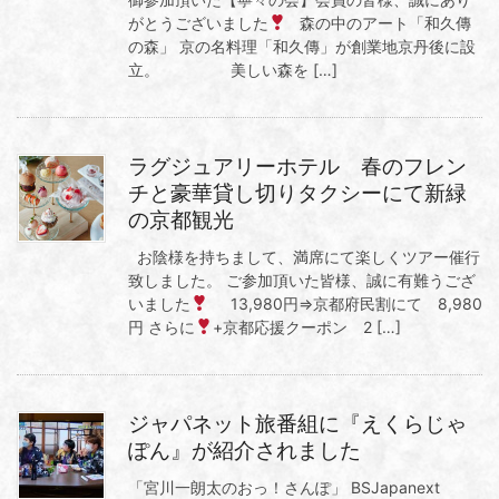
がとうございました
森の中のアート「和久傳
の森」 京の名料理「和久傳」が創業地京丹後に設
立。 美しい森を […]
ラグジュアリーホテル 春のフレン
チと豪華貸し切りタクシーにて新緑
の京都観光
お陰様を持ちまして、満席にて楽しくツアー催行
致しました。 ご参加頂いた皆様、誠に有難うござ
いました
13,980円⇒京都府民割にて 8,980
円 さらに
+京都応援クーポン 2 […]
ジャパネット旅番組に『えくらじゃ
ぽん』が紹介されました
「宮川一朗太のおっ！さんぽ」 BSJapanext