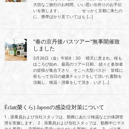
大切なご旅行のお時間、いい思い出作りのお手伝
いを致します。 せっかく京都に来たの
に、携帯ばかり見ていてはも […]
”春の京丹後バスツアー”無事開催致
しました
3月26日（金）午前8：30 晴天に恵まれ、桜も
ほころび始め、最高のツアー日和。 続々と参加者
の皆様が集合下さり、そこへ大型バスが 皆様に
前もって当日の健康チェックをして頂いた書類を
頂戴し、検温・消毒をして頂き、いざ […]
Éclat(榮くら) Japonの感染症対策について
1．添乗員および当社スタッフは、勤務にあたり検温などの体調管
理を実施します。 2．添乗員および当社スタッフは、勤務中にマス
クを着用し、定期的な手洗いやうがいを実施します。 3．バス車