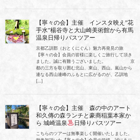
【寧々の会】主催 インスタ映え”花
手水”楊谷寺と大山崎美術館から有馬
温泉日帰りバスツアー
京都乙訓郡（おとくにぐん）魅力再発見の旅
【寧々の会】会員の皆様に楽しくご旅行して頂き
ました。誠に有難うございました。 京
都の三方を取り囲む北山、東山、西山。嵐山から
連なる西山連峰のふもとに広がるのが、乙訓地
[…]
【寧々の会】主催 森の中のアート
和久傳の森ランチと豪商稲葉本家か
ら 城崎温泉
日帰りバスツアー
こちらのツアーは無事楽しく開催いたしました。
御参加頂いた【寧々の会】会員の皆様、誠にあり