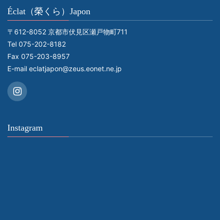
Éclat（榮くら）Japon
〒612-8052 京都市伏見区瀬戸物町711
Tel 075-202-8182
Fax 075-203-8957
E-mail
eclatjapon@zeus.eonet.ne.jp
Instagram