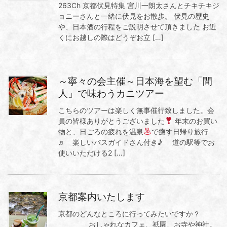
263Ch 京都伏見特集 宮川一朗太さんとチキチキジ
ョニーさんと一緒に伏見をお散歩。 伏見の歴史
や、日本酒の行程をご説明させて頂きました お近
くにお越しの際はどうぞお立 […]
～寧々の会主催～日本海を望む「間
人」で味わうカニツアー
こちらのツアーは楽しく無事催行致しました。会
員の皆様ありがとうございました
年末のお買い
物と、日ごろの疲れを温泉
で癒す日帰り旅行
♬ 楽しいバスガイドさん付き♪ 道の駅等でお
使いいただける2 […]
京都案内いたします
京都のどんなところに行ってみたいですか？
おしゃれなカフェ、祇園、お寺や神社。