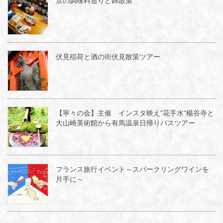
京の調味料巡りと錦散策
伏見稲荷と酒の街伏見散策ツアー
【寧々の会】主催 インスタ映え”花手水”楊谷寺と
大山崎美術館から有馬温泉日帰りバスツアー
フランス旅行イベント～スパークリングワインを
片手に～