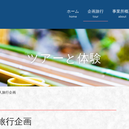
ホーム
企画旅行
事業所概
home
tour
about
ツアーと体験
人旅行企画
旅行企画