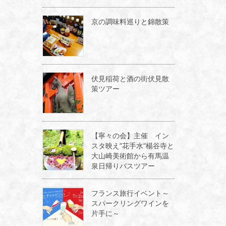
京の調味料巡りと錦散策
伏見稲荷と酒の街伏見散
策ツアー
【寧々の会】主催 イン
スタ映え”花手水”楊谷寺と
大山崎美術館から有馬温
泉日帰りバスツアー
フランス旅行イベント～
スパークリングワインを
片手に～